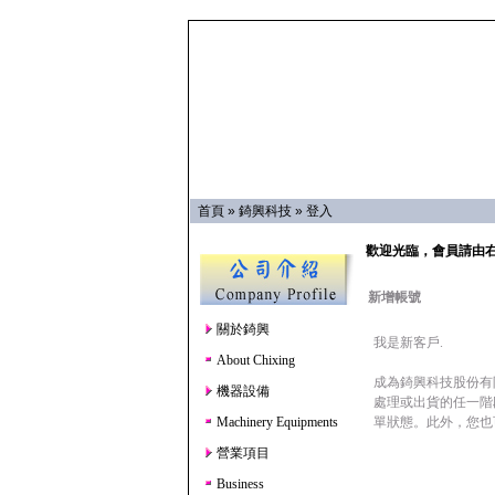
首頁
»
錡興科技
»
登入
歡迎光臨，會員請由
新增帳號
關於錡興
我是新客戶.
About Chixing
成為錡興科技股份有
機器設備
處理或出貨的任一階
Machinery Equipments
單狀態。此外，您也
營業項目
Business