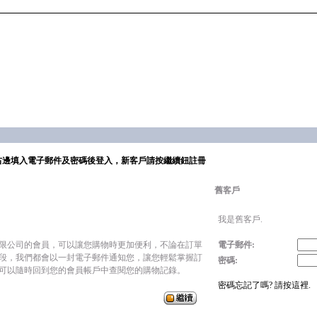
右邊填入電子郵件及密碼後登入，新客戶請按繼續鈕註冊
舊客戶
我是舊客戶.
限公司的會員，可以讓您購物時更加便利，不論在訂單
電子郵件:
段，我們都會以一封電子郵件通知您，讓您輕鬆掌握訂
密碼:
可以隨時回到您的會員帳戶中查閱您的購物記錄。
密碼忘記了嗎? 請按這裡.