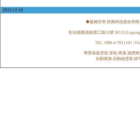
2013-12-10
◆版權所有 錡興科技股份有限公司 CHI
彰化縣鹿港鎮鹿工路32號 NO.32,Lugong Rd.,Lu
TEL +886-4-7811101 | FA
專營表面塗裝.塗裝.烤漆.液體烤
自動噴漆.自動線塗裝.靜