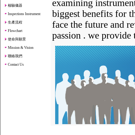
examining instruments
檢驗儀器
biggest benefits for 
Inspections Instrument
face the future and r
生產流程
Flowchart
passion . we provide t
使命與願景
Mission & Vision
聯絡我們
Contact Us